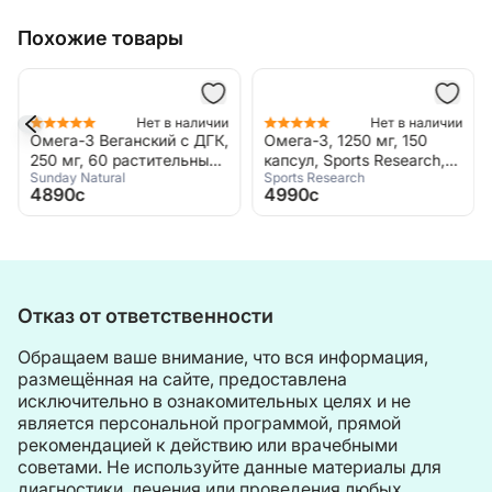
Похожие товары
Нет в наличии
Нет в наличии
Омега-3 Веганский с ДГК,
Омега-3, 1250 мг, 150
250 мг, 60 растительных
капсул, Sports Research,
Sunday Natural
Sports Research
капсул, Sunday Natural,
Omega 3
4890c
4990c
Omega 3 Vegan DHA
Enhanced
Отказ от ответственности
Обращаем ваше внимание, что вся информация,
размещённая на сайте, предоставлена
исключительно в ознакомительных целях и не
является персональной программой, прямой
рекомендацией к действию или врачебными
советами. Не используйте данные материалы для
диагностики, лечения или проведения любых