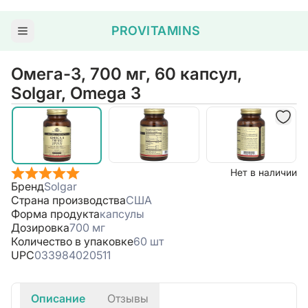
PROVITAMINS
Омега-3, 700 мг, 60 капсул,
Solgar, Omega 3
Нет в наличии
Бренд
Solgar
Страна производства
США
Форма продукта
капсулы
Дозировка
700 мг
Количество в упаковке
60 шт
UPC
033984020511
Описание
Отзывы