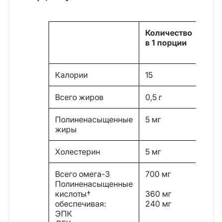
Количество
% о
в 1 порции
сут
нор
Калории
15
Всего жиров
0,5 г
1%*
Полиненасыщенные
5 мг
***
жиры
Холестерин
5 мг
2%*
Всего омега-3
700 мг
***
Полиненасыщенные
кислоты†
360 мг
***
обеспечивая:
240 мг
***
ЭПК