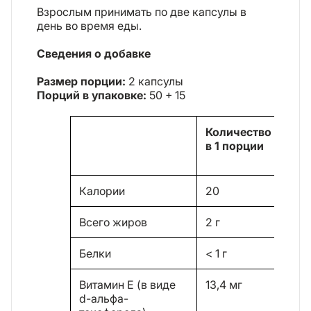
Взрослым принимать по две капсулы в
день во время еды.
Сведения о добавке
Размер порции:
2 капсулы
Порций в упаковке:
50 + 15
Количество
% о
в 1 порции
сут
но
Калории
20
Всего жиров
2 г
3%
Белки
< 1 г
Витамин E (в виде
13,4 мг
89
d-альфа-