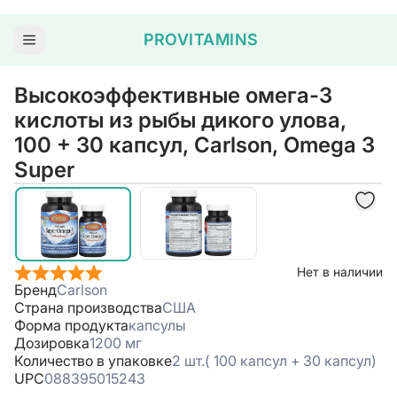
PROVITAMINS
Высокоэффективные омега-3
кислоты из рыбы дикого улова,
100 + 30 капсул, Carlson, Omega 3
Super
Нет в наличии
Бренд
Carlson
Страна производства
США
Форма продукта
капсулы
Дозировка
1200 мг
Количество в упаковке
2 шт.( 100 капсул + 30 капсул)
UPC
088395015243