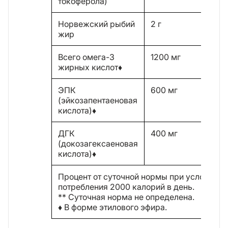
токоферола)
Норвежский рыбий
2 г
**
жир
Всего омега-3
1200 мг
**
жирных кислот♦
ЭПК
600 мг
**
(эйкозапентаеновая
кислота)♦
ДГК
400 мг
**
(докозагексаеновая
кислота)♦
Процент от суточной нормы при условии
потребления 2000 калорий в день.
** Суточная норма не определена.
♦ В форме этилового эфира.