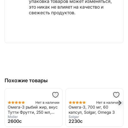
упаковка товаров может изменяться,
это никак не влияет на качество и
свежесть продуктов.
Похожие товары
Нет в наличии
Нет в наличии
Омега-3 рыбий жир, вкус
Омега-3, 700 мг, 60
Тутти Фрутти, 250 мл,
капсул, Solgar, Omega 3
Moller
Solgar
Moller, Мёллер
2600c
2230c