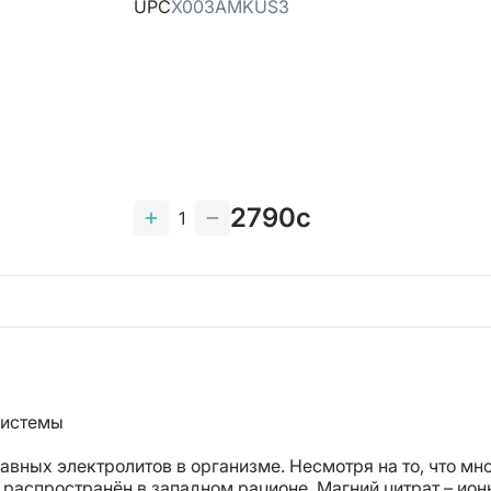
UPC
X003AMKUS3
2790c
1
системы
авных электролитов в организме. Несмотря на то, что мн
 распространён в западном рационе. Магний цитрат – ион