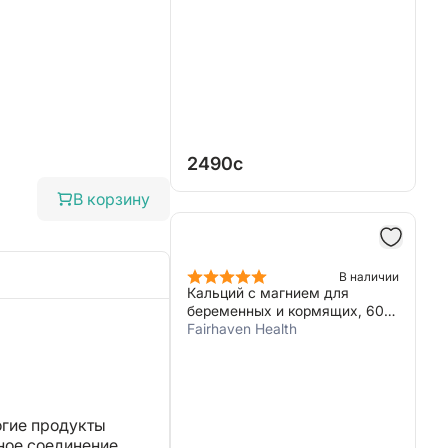
2490c
В корзину
В наличии
Кальций с магнием для
беременных и кормящих, 60
капсул, Fairhaven Health, Cal-
Fairhaven Health
Mag
огие продукты
ное соединение,