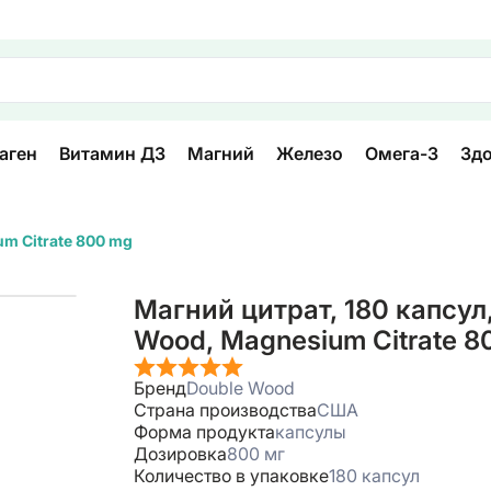
аген
Витамин Д3
Магний
Железо
Омега-3
Зд
um Citrate 800 mg
Магний цитрат, 180 капсул
Wood, Magnesium Citrate 8
Бренд
Double Wood
Страна производства
США
Форма продукта
капсулы
Дозировка
800 мг
Количество в упаковке
180 капсул