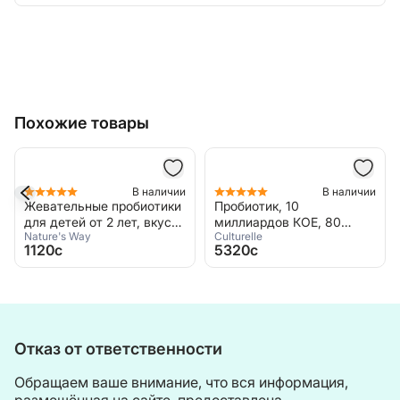
Похожие товары
В наличии
В наличии
Жевательные пробиотики
Пробиотик, 10
для детей от 2 лет, вкус
миллиардов КОЕ, 80
Nature's Way
Culturelle
апельсин, 28 мг (3 млрд
вегетарианских капсул,
1120c
5320c
КОЕ), 30 жевательных
Culturelle, Probiotics
таблеток, Nature's Way,
Digestive Daily Probiotic
Primadophilius Probiotic
Отказ от ответственности
Обращаем ваше внимание, что вся информация,
размещённая на сайте, предоставлена