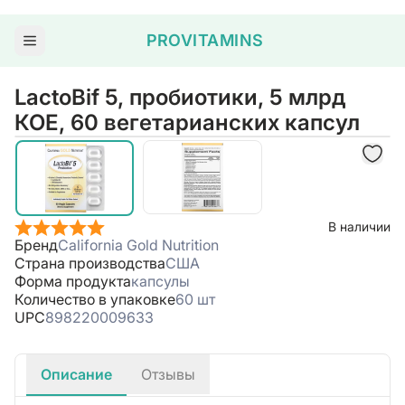
PROVITAMINS
LactoBif 5, пробиотики, 5 млрд
КОЕ, 60 вегетарианских капсул
В наличии
Бренд
California Gold Nutrition
Страна производства
США
Форма продукта
капсулы
Количество в упаковке
60 шт
UPC
898220009633
Описание
Отзывы