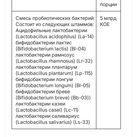
порции
Смесь пробиотических бактерий
5 млрд
Состоит из следующих штаммов:
КОЕ
Ацидофильные лактобактерии
(Lactobacillus acidophilus) (La-14)
бифидобактерии лактис
(Bifidobacterium lactis) (Bl-04)
лактобактерии рамнозус
(Lactobacillus rhamnosus) (Lr-32)
лактобактерии плантарум
(Lactobacillus plantarum) (Lp-115)
бифидобактерии лонгум
(Bifidobacterium longum) (Bl-05)
бифидобактерии бреве
(Bifidobacterium breve) (Bb-03))
лактобактерии казеи
(Lactobacillus casei) (Lc-11)
лактобактерии саливариус
(Lactobacillus salivarius) (Ls-33)