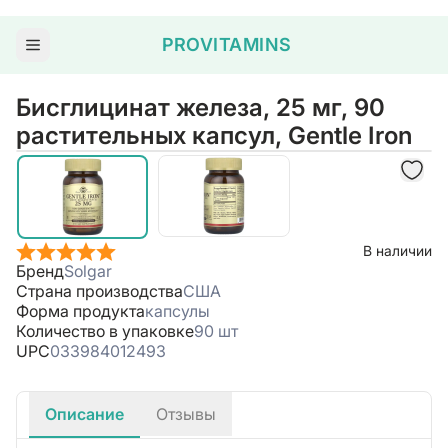
PROVITAMINS
Бисглицинат железа, 25 мг, 90
растительных капсул, Gentle Iron
В наличии
Бренд
Solgar
Страна производства
США
Форма продукта
капсулы
Количество в упаковке
90 шт
UPC
033984012493
Описание
Отзывы