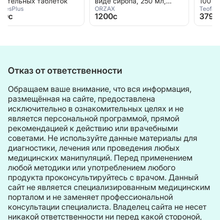
виде сиропа, 250 мл,
100 мг, 100 капсул,
ORZAX
Teofarma s.r.l.
Ocean Microfer, ORZAX
Duodenal , Ferro Sanol
1200c
3790c
Отказ от ответственности
Обращаем ваше внимание, что вся информация,
размещённая на сайте, предоставлена
исключительно в ознакомительных целях и не
является персональной программой, прямой
рекомендацией к действию или врачебными
советами. Не используйте данные материалы для
диагностики, лечения или проведения любых
медицинских манипуляций. Перед применением
любой методики или употреблением любого
продукта проконсультируйтесь с врачом. Данный
сайт не является специализированным медицинским
порталом и не заменяет профессиональной
консультации специалиста. Владелец сайта не несет
никакой ответственности ни перед какой стороной,