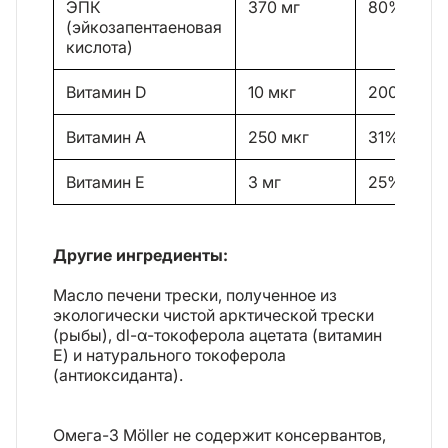
ЭПК
370 мг
80%
(эйкозапентаеновая
кислота)
Витамин D
10 мкг
200%
Витамин A
250 мкг
31%
Витамин E
3 мг
25%
Другие ингредиенты:
Масло печени трески, полученное из
экологически чистой арктической трески
(рыбы), dl-α-токоферола ацетата (витамин
Е) и натурального токоферола
(антиоксиданта).
Омега-3 Möller не содержит консервантов,