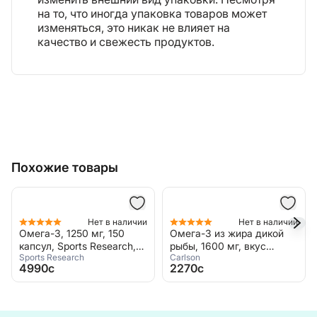
на то, что иногда упаковка товаров может
изменяться, это никак не влияет на
качество и свежесть продуктов.
Похожие товары
Нет в наличии
Нет в наличии
Омега-3 из жира дикой
Высокоэффективные
рыбы, 1600 мг, вкус
омега-3 кислоты из рыбы
Carlson
Carlson
лимон, 200 мл, Carlson,
дикого улова, 100 + 30
2270c
2770c
Omega The Very Finest
капсул, Carlson, Omega 3
Fish Oil
Super