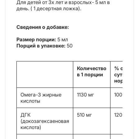
Для детей от 3х лет и взрослых- 5 мл в
день. ( 1 десертная ложка).
Сведения о добавке:
Размер порции:
5 мл
Порций в упаковке:
50
Количество
% от
в 1 порции
суточной
нормы
Омега-3 жирные
1130 мг
100%
кислоты
ДГК
510 мг
120%
(докозагексаеновая
кислота)