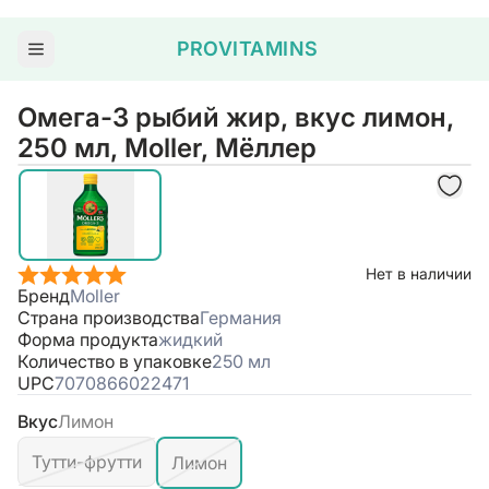
PROVITAMINS
Омега-3 рыбий жир, вкус лимон,
250 мл, Moller, Мёллер
Нет в наличии
Бренд
Moller
Страна производства
Германия
Форма продукта
жидкий
Количество в упаковке
250 мл
UPC
7070866022471
Вкус
Лимон
Тутти-фрутти
Лимон