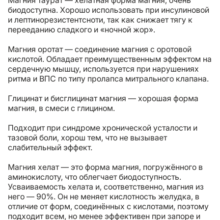
Магния таурат — хелатная форма магния, очень
биодоступна. Хорошо использовать при инсулиновой
и лептинорезистентсноти, так как снижает тягу к
перееданию сладкого и «ночной жор».
Магния оротат — соединение магния с оротовой
кислотой. Обладает преимущественным эффектом на
сердечную мышцу, используется при нарушениях
ритма и ВПС по типу пролапса митрального клапана.
Глицинат и бисглицинат магния — хорошая форма
магния, в смеси с глицином.
Подходит при синдроме хронической усталости и
тазовой боли, хорош тем, что не вызывает
слабительный эффект.
Магния хелат — это форма магния, погружённого в
аминокислоту, что облегчает биодоступность.
Усваиваемость хелата и, соответственно, магния из
него — 90%. Он не меняет кислотность желудка, в
отличие от форм, соединённых с кислотами, поэтому
подходит всем, но менее эффективен при запоре и