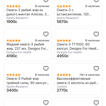
В наличии
В наличии
Омега-3 рыбий жир из
Омега-3 с
дикого минтая Аляски, 30
астаксантином, 120
Sports Research
Sports Research
капсул, Alaskan Omega-3
капсул, Sports Research,
1900c
5670c
Total Omega-3
В наличии
В наличии
Жидкий омега-3 рыбий
Омега-3 ТГ1000, 60
жир, 237 мл, Designs For
капсул, Designs For Health,
Designs For Health
Designs For Health
Health, OmegAvail Liquid
OmegAvail TG1000
4190c
4950c
В наличии
Нет в наличии
Омега-3 Рыбий жир
Высокоэффективные
тройной силы, 90 капсул,
омега-3 кислоты из рыбы
Sports Research
Carlson
Sports Research, Omega 3
дикого улова, 100 + 30
3400c
2770c
Fish Oil Triple strenght
капсул, Carlson, Omega 3
Super