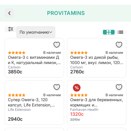
PROVITAMINS
По умолчанию
В наличии
В наличии
Омега-3 с витаминами Д
Омега-3 из дикой рыбы,
и К, натуральный лимон,
1000 мг, вкус лимон, 120
Carlson
Carlson
90 капсул, Carlson, Elite
капсул, Carlson, EcoSmart
3850c
2760c
Omega-3 plus D and K
Omega-3
В наличии
В наличии
Супер Омега-3, 120
Омега-3 для беременных,
капсул, Life Extension,
кормящих и
Life Extension
Fairhaven Health
Super Omega-3
планирующих
1320c
беременность, 90 капсул,
2940c
2210c
Fairhaven Health, Preanatal
DHA+EPA