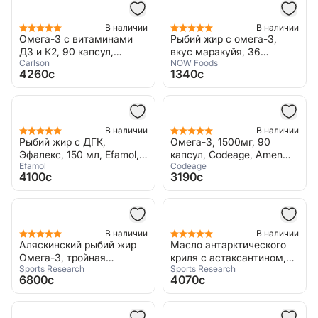
В наличии
В наличии
Омега-3 с витаминами
Рыбий жир с омега-3,
Д3 и К2, 90 капсул,
вкус маракуйя, 36
Carlson
NOW Foods
Carlson, Elite Omega-3 plus
мармеладок, Now Foods,
4260c
1340c
D and K
Omega-3 Fish Oil Gummy
Chews
В наличии
В наличии
Рыбий жир с ДГК,
Омега-3, 1500мг, 90
Эфалекс, 150 мл, Efamol,
капсул, Codeage, Amen
Efamol
Codeage
Efalex
Omega-3
4100c
3190c
В наличии
В наличии
Аляскинский рыбий жир
Масло антарктического
Омега-3, тройная
криля с астаксантином,
Sports Research
Sports Research
крепость, 180 капсул,
500 мг, 120 капсул, Sports
6800c
4070c
Sports Research, Alaskan
Research, Omega-3 Krill Oil
Omega-3