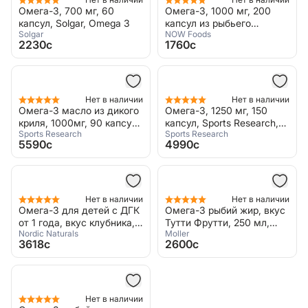
Омега-3, 700 мг, 60
Омега-3, 1000 мг, 200
капсул, Solgar, Omega 3
капсул из рыбьего
Solgar
NOW Foods
желатина, NOW Foods,
2230c
1760c
Omega-3 Fish Oil
Нет в наличии
Нет в наличии
Омега-3 масло из дикого
Омега-3, 1250 мг, 150
криля, 1000мг, 90 капсул,
капсул, Sports Research,
Sports Research
Sports Research
Sports Research, Omega-3
Omega 3
5590c
4990c
Krill Oil
Нет в наличии
Нет в наличии
Омега-3 для детей с ДГК
Омега-3 рыбий жир, вкус
от 1 года, вкус клубника,
Тутти Фрутти, 250 мл,
Nordic Naturals
Moller
530 мг, 237 мл, Nordic
Moller, Мёллер
3618c
2600c
Naturals, Omega kids 's
Dha
Нет в наличии