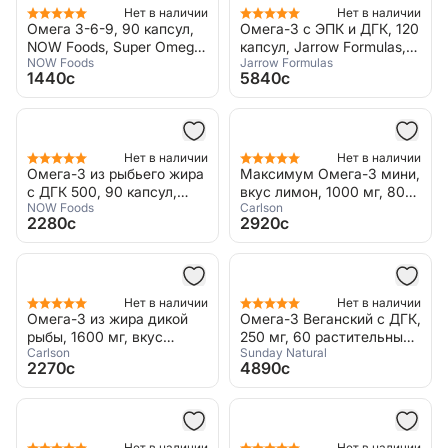
Нет в наличии
Нет в наличии
Омега 3-6-9, 90 капсул,
Омега-3 с ЭПК и ДГК, 120
NOW Foods, Super Omega-
капсул, Jarrow Formulas,
NOW Foods
Jarrow Formulas
3-6-9
Fish Oil EPA-DHA Balance
1440c
5840c
Нет в наличии
Нет в наличии
Омега-3 из рыбьего жира
Максимум Омега-3 мини,
с ДГК 500, 90 капсул,
вкус лимон, 1000 мг, 80
NOW Foods
Carlson
NOW Foods, DHA-500 Fish
мини-капсул, Carlson,
2280c
2920c
Oil
Maximum Omega Minis
Нет в наличии
Нет в наличии
Омега-3 из жира дикой
Омега-3 Веганский с ДГК,
рыбы, 1600 мг, вкус
250 мг, 60 растительных
Carlson
Sunday Natural
лимон, 200 мл, Carlson,
капсул, Sunday Natural,
2270c
4890c
Omega The Very Finest
Omega 3 Vegan DHA
Fish Oil
Enhanced
Нет в наличии
Нет в наличии